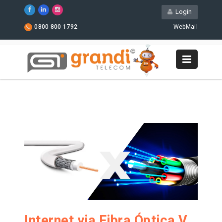
Login
0800 800 1792
WebMail
Internet via Fibra Óptica VS Internet a Cabo: Entenda a Diferença