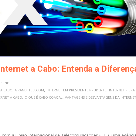
 Internet a Cabo: Entenda a Diferenç
TERNET
,
,
,
 A CABO
GRANDI TELECOM
INTERNET EM PRESIDENTE PRUDENTE
INTERNET FIBRA
,
,
TERNET A CABO
O QUE É CABO COAXIAL
VANTAGENS E DESVANTAGENS DA INTERNET
 com a União Internacional de Telecomunicações (UIT), uma agênci