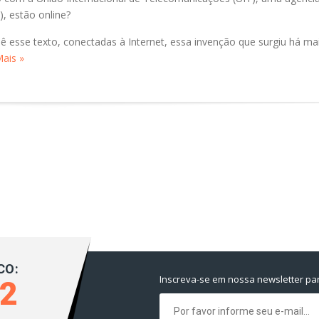
, estão online?
ê esse texto, conectadas à Internet, essa invenção que surgiu há ma
Mais »
CO:
Inscreva-se em nossa newsletter pa
92