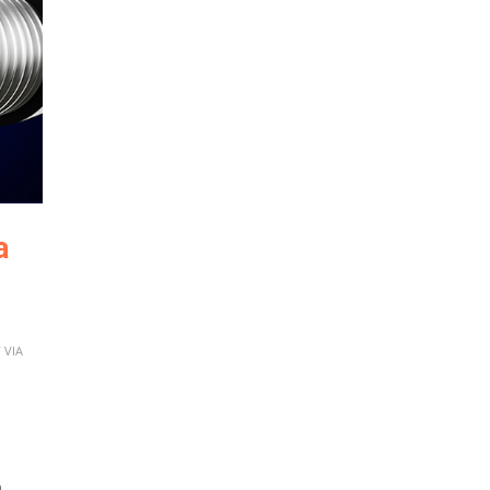
a
 VIA
a